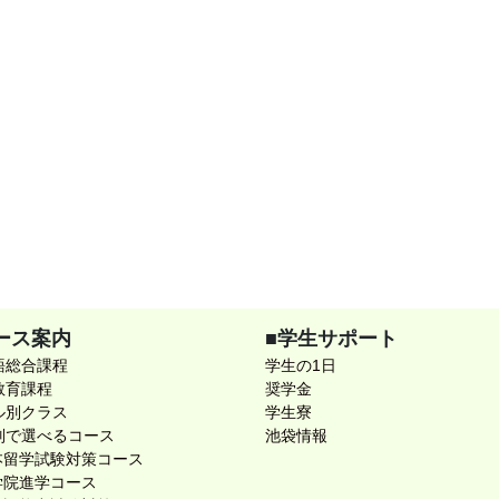
ース案内
■学生サポート
語総合課程
学生の1日
教育課程
奨学金
ル別クラス
学生寮
別で選べるコース
池袋情報
本留学試験対策コース
学院進学コース