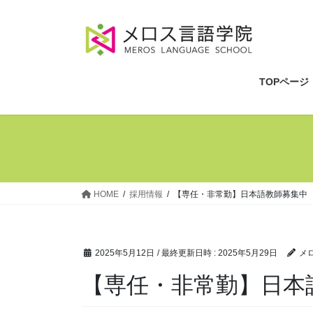
コ
ナ
ン
ビ
テ
ゲ
ン
ー
ツ
シ
TOPページ
へ
ョ
ス
ン
キ
に
ッ
移
プ
動
HOME
採用情報
【専任・非常勤】日本語教師募集中
2025年5月12日
/ 最終更新日時 :
2025年5月29日
メ
【専任・非常勤】日本