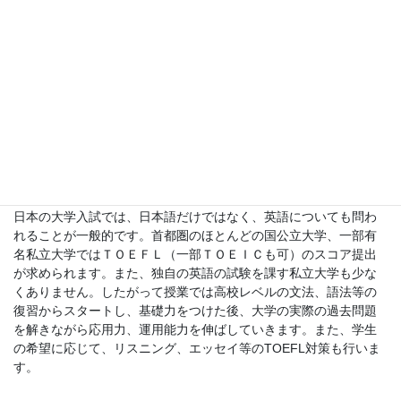
時期
月
月
月
12月
経済
授業内
政治/歴
過去問
地理
国際問
容
史
題演習
題
英語
日本の大学入試では、日本語だけではなく、英語についても問わ
れることが一般的です。首都圏のほとんどの国公立大学、一部有
名私立大学ではＴＯＥＦＬ（一部ＴＯＥＩＣも可）のスコア提出
が求められます。また、独自の英語の試験を課す私立大学も少な
くありません。したがって授業では高校レベルの文法、語法等の
復習からスタートし、基礎力をつけた後、大学の実際の過去問題
を解きながら応用力、運用能力を伸ばしていきます。また、学生
の希望に応じて、リスニング、エッセイ等のTOEFL対策も行いま
す。