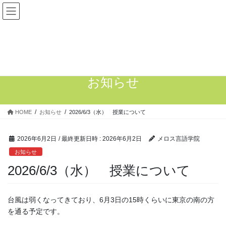
コ
ナ
ン
ビ
テ
ゲ
法務省入国管理局認定適正校・法務省告示校・文部科学省準備教育課程
ン
ー
指定校・東京都認可 各種学校
ツ
シ
採用情報
|
日本語教師養成科
へ
ョ
ス
ン
キ
に
お知らせ
ッ
移
プ
動
HOME
お知らせ
2026/6/3（水） 授業について
2026年6月2日
/ 最終更新日時 :
2026年6月2日
メロス言語学院
お知らせ
2026/6/3（水） 授業について
台風は弱くなってきており、6月3日の15時くらいに東京の南の方
を通る予定です。